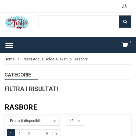
0
Home
Pesci Acqua Dolce Allevati
Rasbore
CATEGORIE
FILTRA I RISULTATI
RASBORE
Prodotti disponibili
12
1
2
3
...
8