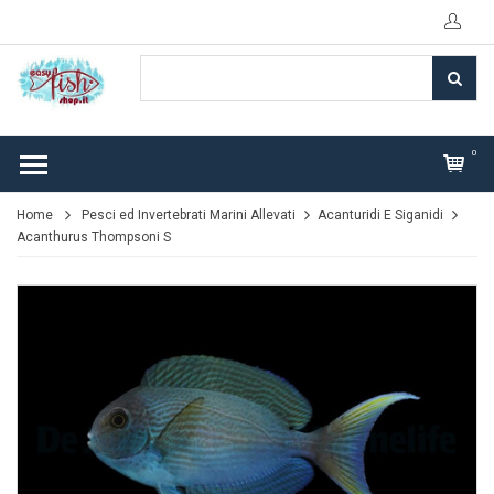
0
Home
Pesci ed Invertebrati Marini Allevati
Acanturidi E Siganidi
Acanthurus Thompsoni S