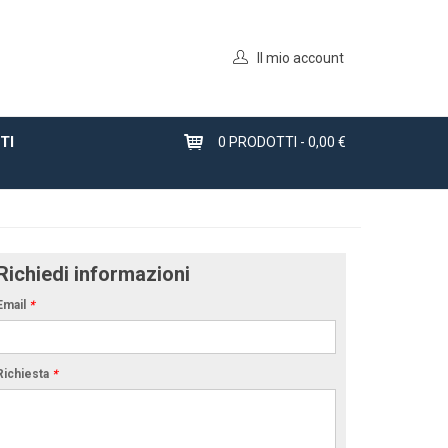
Il mio account
TI
0
PRODOTTI -
0,00 €
Richiedi informazioni
Email
*
Richiesta
*