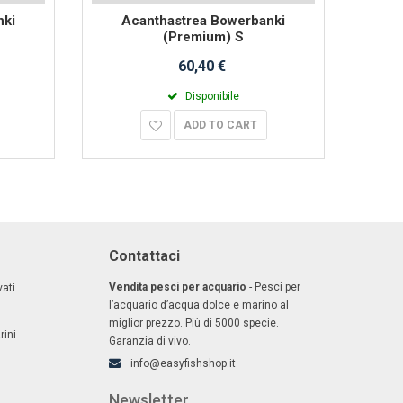
nki
Acanthastrea Bowerbanki
A
(Premium) S
60,40 €
Disponibile
ADD TO CART
Contattaci
Vendita pesci per acquario
- Pesci per
ati
l’acquario d’acqua dolce e marino al
miglior prezzo. Più di 5000 specie.
rini
Garanzia di vivo.
info@easyfishshop.it
Newsletter