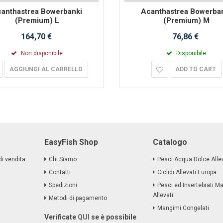
anthastrea Bowerbanki
Acanthastrea Bowerba
(Premium) L
(Premium) M
164,70 €
76,86 €
Non disponibile
Disponibile
AGGIUNGI AL CARRELLO
ADD TO CART
EasyFish Shop
Catalogo
di vendita
Chi Siamo
Pesci Acqua Dolce Allev
Contatti
Ciclidi Allevati Europa
Spedizioni
Pesci ed Invertebrati Ma
Allevati
Metodi di pagamento
Mangimi Congelati
Verificate
QUI
se è possibile