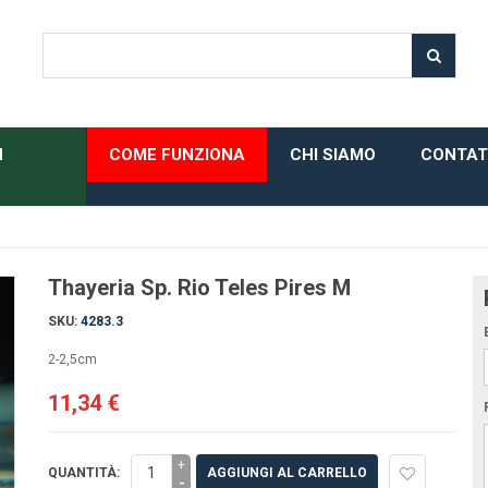
H
COME FUNZIONA
CHI SIAMO
CONTAT
Thayeria Sp. Rio Teles Pires M
SKU:
4283.3
2-2,5cm
11,34 €
+
QUANTITÀ:
AGGIUNGI AL CARRELLO
-