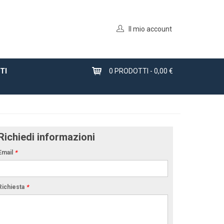
Il mio account
TI
0
PRODOTTI -
0,00 €
Richiedi informazioni
Email
*
Richiesta
*