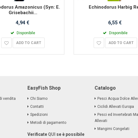
odorus Amazonicus (Syn: E.
Echinodorus Harbig R
Grisebachii...
4,94 €
6,55 €
Disponibile
Disponibile
ADD TO CART
ADD TO CART
EasyFish Shop
Catalogo
di vendita
Chi Siamo
Pesci Acqua Dolce Allev
Contatti
Ciclidi Allevati Europa
Spedizioni
Pesci ed Invertebrati Ma
Allevati
Metodi di pagamento
Mangimi Congelati
Verificate
QUI
se è possibile