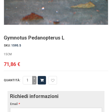
Gymnotus Pedanopterus L
SKU:
1595.5
15CM
71,86 €
+
QUANTITÀ:
-
Richiedi informazioni
Email
*