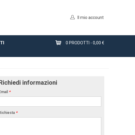
Il mio account
TI
0
PRODOTTI -
0,00 €
Richiedi informazioni
Email
*
Richiesta
*