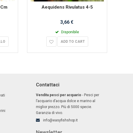
 9Cm
Aequidens Rivulatus 4-5
Ae
3,66 €
Disponibile
LLO
ADD TO CART
Contattaci
Vendita pesci per acquario
- Pesci per
ati
l’acquario d’acqua dolce e marino al
miglior prezzo. Più di 5000 specie.
rini
Garanzia di vivo.
info@easyfishshop.it
Newsletter