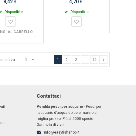
8,42 €
4,70 €
Disponibile
Disponibile
NGI AL CARRELLO
12
isualizza:
1
2
3
...
14
Contattaci
Vendita pesci per acquario
- Pesci per
ati
l’acquario d’acqua dolce e marino al
miglior prezzo. Più di 5000 specie.
rini
Garanzia di vivo.
info@easyfishshop.it