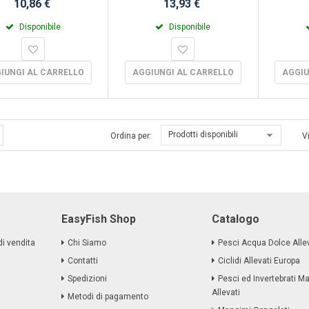
10,86 €
13,93 €
Disponibile
Disponibile
IUNGI AL CARRELLO
AGGIUNGI AL CARRELLO
AGGIU
Prodotti disponibili
Ordina per:
V
EasyFish Shop
Catalogo
di vendita
Chi Siamo
Pesci Acqua Dolce Allev
Contatti
Ciclidi Allevati Europa
Spedizioni
Pesci ed Invertebrati Ma
Allevati
Metodi di pagamento