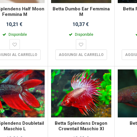
Splendens Half Moon
Betta Dumbo Ear Femmina
Betta 
Femmina M
M
10,21 €
10,37 €
Disponibile
Disponibile
IUNGI AL CARRELLO
AGGIUNGI AL CARRELLO
AGGIU
Splendens Doubletail
Betta Splendens Dragon
Bet
Maschio L
Crowntail Maschio Xl