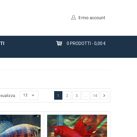
Il mio account
TI
0
PRODOTTI -
0,00 €
12
isualizza:
1
2
3
...
14