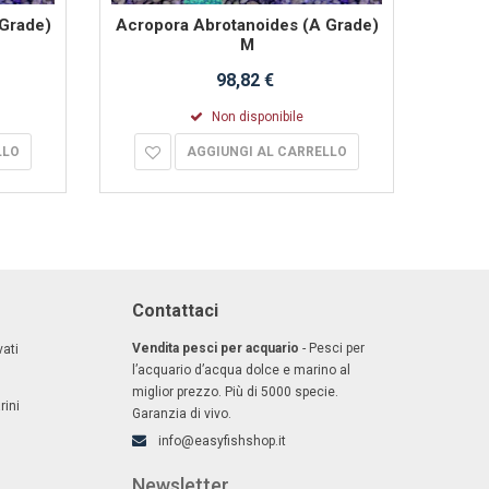
Grade)
Acropora Abrotanoides (A Grade)
Acrop
M
98,82 €
Non disponibile
LLO
AGGIUNGI AL CARRELLO
Contattaci
Vendita pesci per acquario
- Pesci per
ati
l’acquario d’acqua dolce e marino al
miglior prezzo. Più di 5000 specie.
rini
Garanzia di vivo.
info@easyfishshop.it
Newsletter