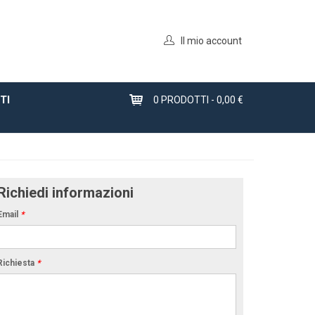
Il mio account
TI
0
PRODOTTI -
0,00 €
Richiedi informazioni
Email
*
Richiesta
*