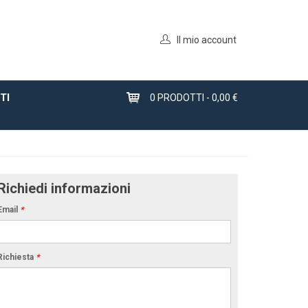
Il mio account
TI
0
PRODOTTI -
0,00 €
Richiedi informazioni
Email
*
Richiesta
*