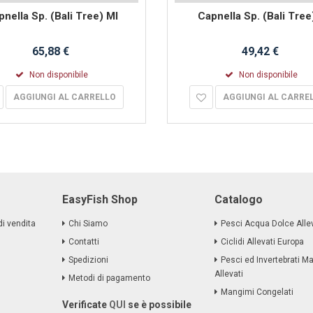
pnella Sp. (Bali Tree) Ml
Capnella Sp. (Bali Tree
65,88 €
49,42 €
Non disponibile
Non disponibile
AGGIUNGI AL CARRELLO
AGGIUNGI AL CARRE
EasyFish Shop
Catalogo
di vendita
Chi Siamo
Pesci Acqua Dolce Allev
Contatti
Ciclidi Allevati Europa
Spedizioni
Pesci ed Invertebrati Ma
Allevati
Metodi di pagamento
Mangimi Congelati
Verificate
QUI
se è possibile