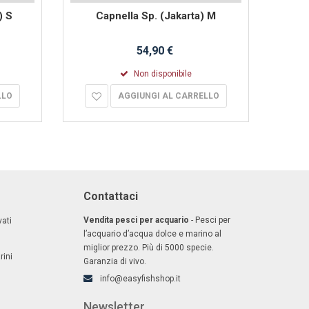
) S
Capnella Sp. (Jakarta) M
C
54,90 €
Non disponibile
LLO
AGGIUNGI AL CARRELLO
Contattaci
Vendita pesci per acquario
- Pesci per
ati
l’acquario d’acqua dolce e marino al
miglior prezzo. Più di 5000 specie.
rini
Garanzia di vivo.
info@easyfishshop.it
Newsletter