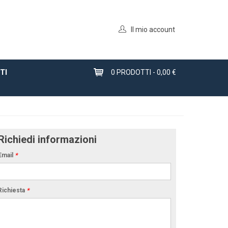
Il mio account
TI
0
PRODOTTI -
0,00 €
Richiedi informazioni
Email
*
Richiesta
*