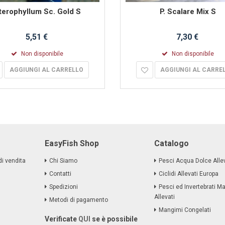
terophyllum Sc. Gold S
P. Scalare Mix S
5,51 €
7,30 €
Non disponibile
Non disponibile
AGGIUNGI AL CARRELLO
AGGIUNGI AL CARRE
EasyFish Shop
Catalogo
di vendita
Chi Siamo
Pesci Acqua Dolce Allev
Contatti
Ciclidi Allevati Europa
Spedizioni
Pesci ed Invertebrati Ma
Allevati
Metodi di pagamento
Mangimi Congelati
Verificate
QUI
se è possibile