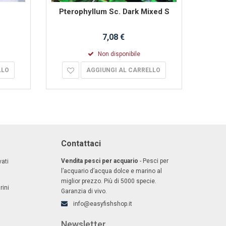
Pterophyllum Sc. Dark Mixed S
P
7,08 €
Non disponibile
LLO
AGGIUNGI AL CARRELLO
Contattaci
Vendita pesci per acquario
- Pesci per
ati
l’acquario d’acqua dolce e marino al
miglior prezzo. Più di 5000 specie.
rini
Garanzia di vivo.
info@easyfishshop.it
Newsletter