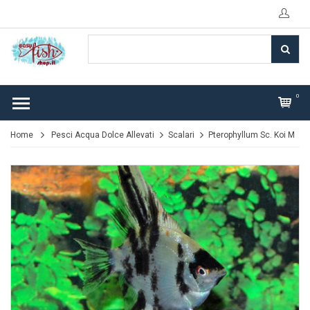
0
Home
Pesci Acqua Dolce Allevati
Scalari
Pterophyllum Sc. Koi M