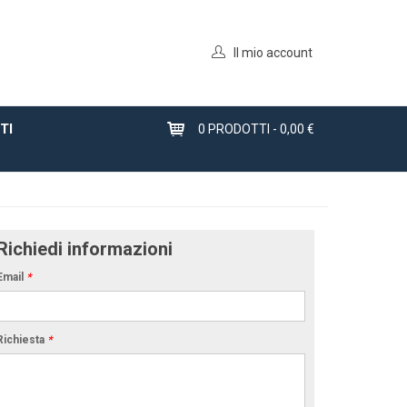
Il mio account
TI
0
PRODOTTI -
0,00 €
Richiedi informazioni
Email
*
Richiesta
*