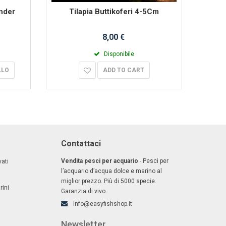
nder
Tilapia Buttikoferi 4-5Cm
Til
8,00 €
Disponibile
LLO
ADD TO CART
Contattaci
Vendita pesci per acquario
- Pesci per
ati
l’acquario d’acqua dolce e marino al
miglior prezzo. Più di 5000 specie.
rini
Garanzia di vivo.
info@easyfishshop.it
Newsletter