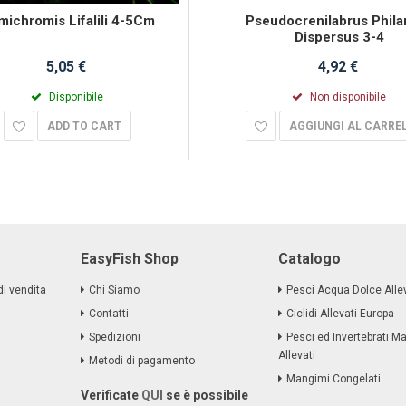
ichromis Lifalili 4-5Cm
Pseudocrenilabrus Phila
Dispersus 3-4
5,05 €
4,92 €
Disponibile
Non disponibile
ADD TO CART
AGGIUNGI AL CARRE
EasyFish Shop
Catalogo
di vendita
Chi Siamo
Pesci Acqua Dolce Allev
Contatti
Ciclidi Allevati Europa
Spedizioni
Pesci ed Invertebrati Ma
Allevati
Metodi di pagamento
Mangimi Congelati
Verificate
QUI
se è possibile