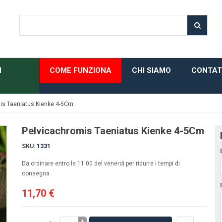
H
COME FUNZIONA
CHI SIAMO
CONTAT
is Taeniatus Kienke 4-5Cm
Pelvicachromis Taeniatus Kienke 4-5Cm
SKU:
1331
Da ordinare entro le 11:00 del venerdi per ridurre i tempi di
consegna
11,70 €
+