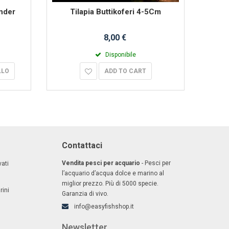
nder
Tilapia Buttikoferi 4-5Cm
Til
8,00 €
Disponibile
LLO
ADD TO CART
Contattaci
Vendita pesci per acquario
- Pesci per
ati
l’acquario d’acqua dolce e marino al
miglior prezzo. Più di 5000 specie.
rini
Garanzia di vivo.
info@easyfishshop.it
Newsletter