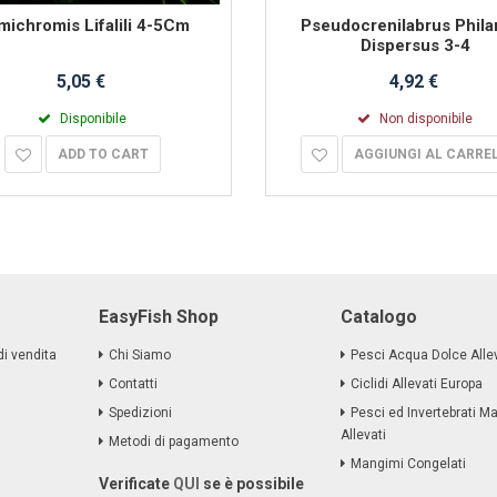
ichromis Lifalili 4-5Cm
Pseudocrenilabrus Phila
Dispersus 3-4
5,05 €
4,92 €
Disponibile
Non disponibile
ADD TO CART
AGGIUNGI AL CARRE
EasyFish Shop
Catalogo
di vendita
Chi Siamo
Pesci Acqua Dolce Allev
Contatti
Ciclidi Allevati Europa
Spedizioni
Pesci ed Invertebrati Ma
Allevati
Metodi di pagamento
Mangimi Congelati
Verificate
QUI
se è possibile