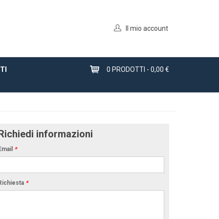
Il mio account
TI
0
PRODOTTI -
0,00 €
Richiedi informazioni
Email
*
Richiesta
*